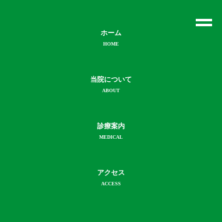
ホーム
HOME
当院について
お知らせ
ABOUT
診療案内
MEDICAL
6/6（土）の診察について
アクセス
2026年5月13日
ACCESS
院長が出張の為、
6/6（土）は、予約診療のみとさせていただきます。
予約時間を過ぎると、時間により受付をお断りすることがあ