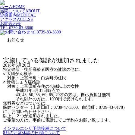
ホーム
HOME
当院について
ABOUT
診療案内
MEDICAL
アクセス
ACCESS
お問合わせ
TEL 0739-83-3600
お知らせ
実施している健診が追加されました
2018年6月20日
特定健診・後期高齢者医療の健診の他に、
○ 大腸がん検診
対象：上富田町・白浜町の住民
○ 骨粗しょう症検診
対象：上富田町在住の40歳以上の女性
平成31年3月31日時点で、
40, 45, 50, 55, 60, 65, 70才の方は、自己負担は無料
それ以外の方は、1000円で受けられます。
無料券などについては、
保健センター（上富田町：0739-47-5300、白浜町：0739-43-0178）
に、
お問い合わせ下さい。
以上、２つが追加されました。
ご希望の方は、事前に電話にてご予約をお願い致します
。
インフルエンザ予防接種について
8月のお盆休診の日程について