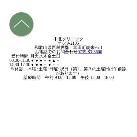
中北クリニック
〒649-2105
和歌山県西牟婁郡上富田町朝来95-1
お電話でのお問合わせ
0739-83-3600
受付時間
月
火
水
木
金
土
日
08:30-11:30
●
●
●
－
●
▲
－
14:30-17:30
●
●
●
－
●
－
－
※休診 木曜･土曜･日曜･祝日（第1、第３の土曜日は午前診
があります）
診療時間 午前 9:00 - 12:00 午後 15:00 - 18:00