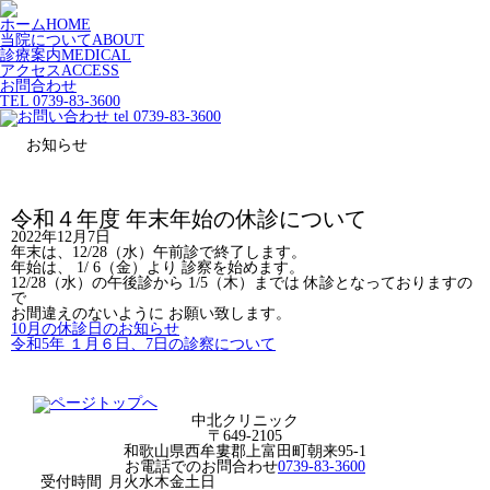
ホーム
HOME
当院について
ABOUT
診療案内
MEDICAL
アクセス
ACCESS
お問合わせ
TEL 0739-83-3600
お知らせ
令和４年度 年末年始の休診について
2022年12月7日
年末は、12/28（水）午前診で終了します。
年始は、 1/ 6（金）より 診察を始めます。
12/28（水）の午後診から 1/5（木）までは 休診となっておりますの
で
お間違えのないように お願い致します。
10月の休診日のお知らせ
令和5年 １月６日、7日の診察について
中北クリニック
〒649-2105
和歌山県西牟婁郡上富田町朝来95-1
お電話でのお問合わせ
0739-83-3600
受付時間
月
火
水
木
金
土
日