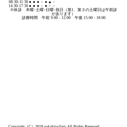
08:30-11:30
●
●
●
－
●
▲
－
14:30-17:30
●
●
●
－
●
－
－
※休診 木曜･土曜･日曜･祝日（第1、第３の土曜日は午前診
があります）
診療時間 午前 9:00 - 12:00 午後 15:00 - 18:00
Copyright（C）2018 nakakitaclinic All Rights Reserved.