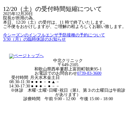
12/20（土）の受付時間短縮について
2025年12月20日
院長が所用の為、
本日、12/20（土）の受付は、11 時で終了いたします。
ご不便をおかけしますが、ご理解の程よろしくお願い致します。
今シーズンのインフルエンザ予防接種の予約について
3/30（月）の臨時休診のお知らせ
中北クリニック
〒649-2105
和歌山県西牟婁郡上富田町朝来95-1
お電話でのお問合わせ
0739-83-3600
受付時間
月
火
水
木
金
土
日
08:30-11:30
●
●
●
－
●
▲
－
14:30-17:30
●
●
●
－
●
－
－
※休診 木曜･土曜･日曜･祝日（第1、第３の土曜日は午前診
があります）
診療時間 午前 9:00 - 12:00 午後 15:00 - 18:00